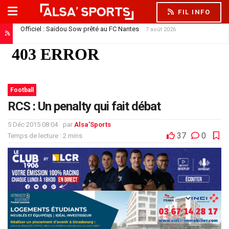
FIL INFO
Officiel : Saïdou Sow prêté au FC Nantes
7 août 2026
Football
RCS : Un penalty qui fait débat
5 Déc 2015 08:04
par
Alsa'Sports
37
0
Temps de lecture : 2 mins