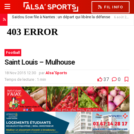
FIL INFO
Saïdou Sow file à Nantes : un départ qui libère la défense
6 août 2026
Football
Saint Louis – Mulhouse
18 Nov 2015 12:30
par
Alsa'Sports
37
0
Temps de lecture : 1 min