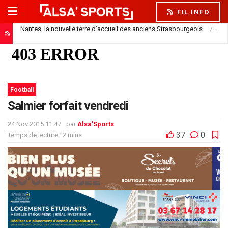
FIL INFO
Nantes, la nouvelle terre d’accueil des anciens Strasbourgeois
7 août 2026
Football
Salmier forfait vendredi
24 Nov 2015 11:47
par
Alsa'Sports
37
0
Temps de lecture : 2 mins