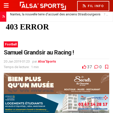
FIL INFO
Nantes, la nouvelle terre d’accueil des anciens Strasbourgeois
7 août 2026
Officiel : Saïdou Sow prêté au FC Nantes
7 août 2026
Football
Samuel Grandsir au Racing !
20 Jan 2019 01:23
par
Alsa'Sports
37
0
Temps de lecture : 1 min