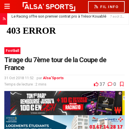
FIL INFO
Le Racing offre son premier contrat pro à Trésor Kouablé
7 août 2026
Football
Tirage du 7ème tour de la Coupe de
France
31 Oct 2018 11:52
par
Alsa'Sports
37
0
Temps de lecture : 2 mins