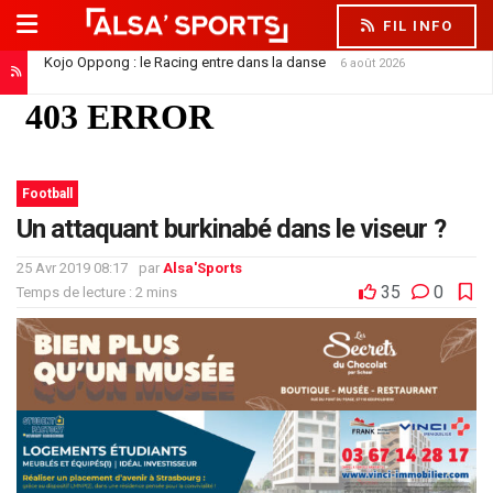
FIL INFO
Saïdou Sow file à Nantes : un départ qui libère la défense
6 août 2026
Football
Un attaquant burkinabé dans le viseur ?
25 Avr 2019 08:17
par
Alsa'Sports
35
0
Temps de lecture : 2 mins