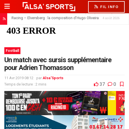
FIL INFO
Doukouré absent de la feuille de match : simple repos ou départ imminent ?
Racing – Elversberg : la composition d’Hugo Oliveira
4 août 2026
Football
Un match avec sursis supplémentaire
pour Adrien Thomasson
11 Avr 2019 08:12
par
Alsa'Sports
37
0
Temps de lecture : 2 mins