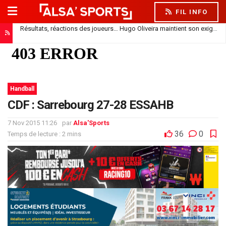
FIL INFO
Résultats, réactions des joueurs… Hugo Oliveira maintient son exigence
Handball
CDF : Sarrebourg 27-28 ESSAHB
7 Nov 2015 11:26
par
Alsa'Sports
36
0
Temps de lecture : 2 mins