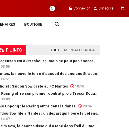
Connexion
S'inscrire
ENAIRES
BOUTIQUE
FIL INFO
TOUT
MERCATO - RCSA
Jørgensen est à Strasbourg, mais ne peut pas encore jouer
08:06
Nantes, la nouvelle terre d’accueil des anciens Strasbourgeois
14:51
ficiel : Saïdou Sow prêté au FC Nantes
10:10
Le Racing offre son premier contrat pro à Trésor Kouablé
08:09
jo Oppong : le Racing entre dans la danse
20:56
Saïdou Sow file à Nantes : un départ qui libère la défense
14:47
Karim Sow, le géant suisse qui a tapé dans l’œil du Racing