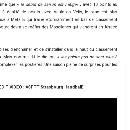
stime que «
le début de saison est mitigé
« , avec 10 points au
à égalité de points avec Vaulx en Velin, le bilan est plus
Face à Metz B qui traîne étonnamment en bas de classement
ourg devra se méfier des Mosellanes qui viendront en Alsace
ses d’enchaîner et de s’installer dans le haut du classement
ien. Mais comme dit le diction, «
les points pris ne sont plus à
omplexer les postières. Une saison pleine de surprises pour les
REDIT VIDEO : ASPTT Strasbourg Handball)