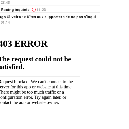
23:43
 Racing inquiète
11:23
Hugo Oliveira : « Dîtes aux supporters de ne pas s’inquiéter »
01:14