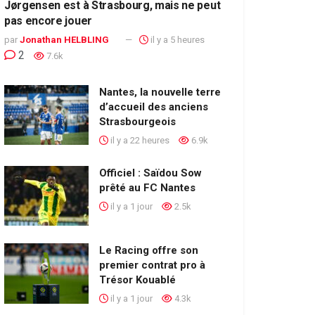
Jørgensen est à Strasbourg, mais ne peut
pas encore jouer
par
Jonathan HELBLING
il y a 5 heures
2
7.6k
Nantes, la nouvelle terre
d’accueil des anciens
Strasbourgeois
il y a 22 heures
6.9k
Officiel : Saïdou Sow
prêté au FC Nantes
il y a 1 jour
2.5k
Le Racing offre son
premier contrat pro à
Trésor Kouablé
il y a 1 jour
4.3k