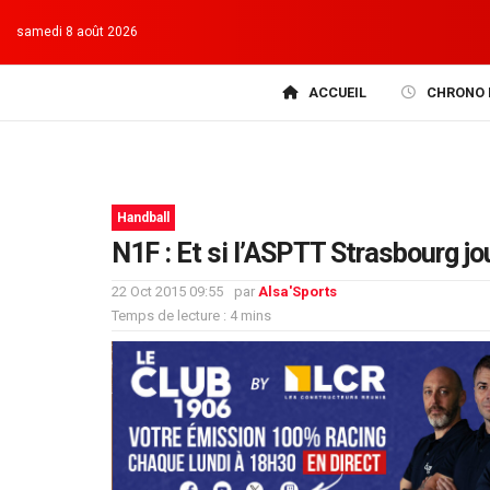
samedi 8 août 2026
ACCUEIL
CHRONO 
Handball
N1F : Et si l’ASPTT Strasbourg jo
22 Oct 2015 09:55
par
Alsa'Sports
Temps de lecture : 4 mins