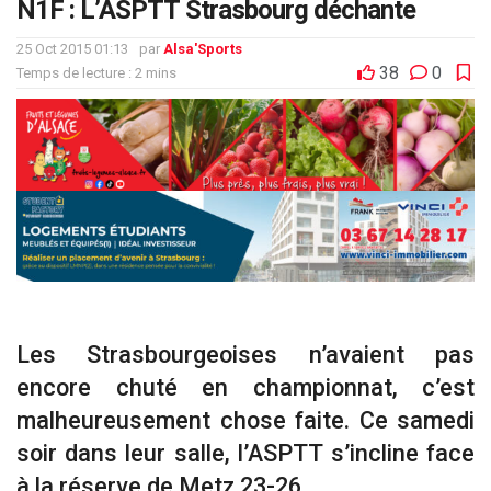
N1F : L’ASPTT Strasbourg déchante
25 Oct 2015 01:13
par
Alsa'Sports
38
0
Temps de lecture : 2 mins
Les Strasbourgeoises n’avaient pas
encore chuté en championnat, c’est
malheureusement chose faite. Ce samedi
soir dans leur salle, l’ASPTT s’incline face
à la réserve de Metz 23-26.