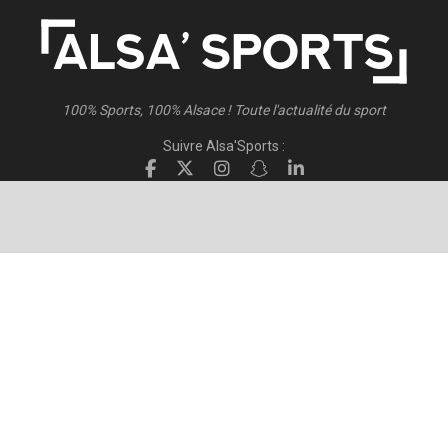
100% Sports, 100% Alsace ! Toute l'actualité du sport
Suivre Alsa'Sports :
Suivre Direct Racing :
© 2026
Alsa'Sports
- Tous droits réservés
Création :
FISCHER.Alsace
Publicité – Espace Partenaires
Politique de confidentialité
Conditions générales d’utilisation