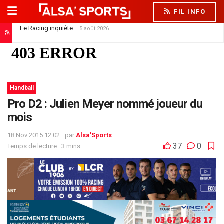
FIL INFO
Le Racing inquiète
5 août 2026
Handball
Pro D2 : Julien Meyer nommé joueur du
mois
18 Nov 2015 12:02
par
Alsa'Sports
37
0
Temps de lecture : 3 mins