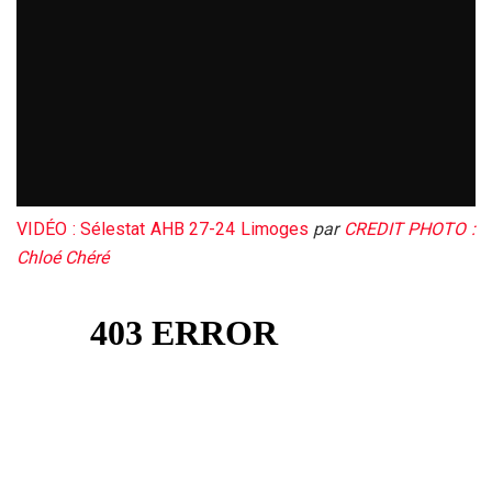
VIDÉO : Sélestat AHB 27-24 Limoges
par
CREDIT PHOTO :
Chloé Chéré