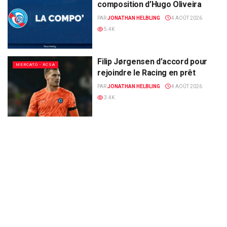
composition d’Hugo Oliveira
PAR
JONATHAN HELBLING
4 AOÛT 2026
5.4K
Filip Jørgensen d’accord pour
MERCATO - RCSA
rejoindre le Racing en prêt
PAR
JONATHAN HELBLING
4 AOÛT 2026
3.4K