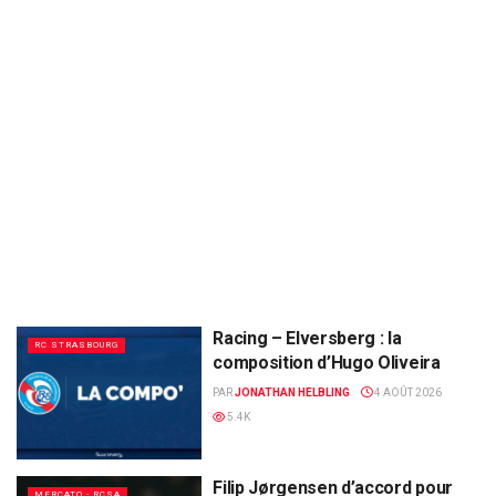
Racing – Elversberg : la
RC STRASBOURG
composition d’Hugo Oliveira
PAR
JONATHAN HELBLING
4 AOÛT 2026
5.4K
Filip Jørgensen d’accord pour
MERCATO - RCSA