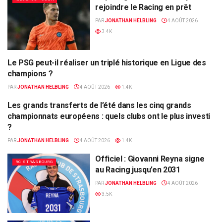
rejoindre le Racing en prêt
PAR
JONATHAN HELBLING
4 AOÛT 2026
3.4K
Le PSG peut-il réaliser un triplé historique en Ligue des
ALSA'SPORTS
champions ?
PAR
JONATHAN HELBLING
4 AOÛT 2026
1.4K
Les grands transferts de l’été dans les cinq grands
ALSA'SPORTS
championnats européens : quels clubs ont le plus investi
?
PAR
JONATHAN HELBLING
4 AOÛT 2026
1.4K
Officiel : Giovanni Reyna signe
RC STRASBOURG
au Racing jusqu’en 2031
PAR
JONATHAN HELBLING
4 AOÛT 2026
3.5K