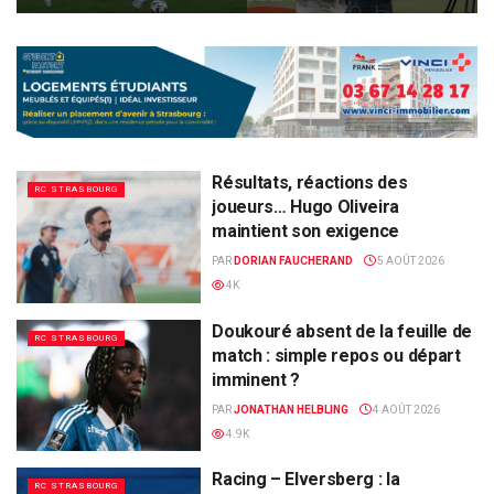
Résultats, réactions des
RC STRASBOURG
joueurs… Hugo Oliveira
maintient son exigence
PAR
DORIAN FAUCHERAND
5 AOÛT 2026
4K
Doukouré absent de la feuille de
RC STRASBOURG
match : simple repos ou départ
imminent ?
PAR
JONATHAN HELBLING
4 AOÛT 2026
4.9K
Racing – Elversberg : la
RC STRASBOURG