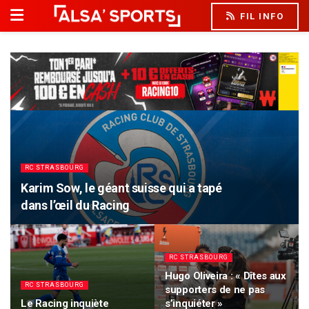
FIL INFO
RC STRASBOURG
Karim Sow, le géant suisse qui a tapé
dans l’œil du Racing
RC STRASBOURG
Hugo Oliveira : « Dîtes aux
RC STRASBOURG
supporters de ne pas
Le Racing inquiète
s’inquiéter »