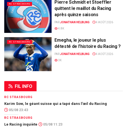
Pierre Schmidt et Stoeffler
RC STRASBOURG
quittent le maillot du Racing
après quinze saisons
PAR
JONATHAN HELBLING
4 AOÛT 2026
4.8K
Emegha, le joueur le plus
RC STRASBOURG
détesté de l’histoire du Racing ?
PAR
JONATHAN HELBLING
4 AOÛT 2026
3K
FIL INFO
RC STRASBOURG
Karim Sow, le géant suisse qui a tapé dans l’œil du Racing
05/08 23:43
RC STRASBOURG
Le Racing inquiète
05/08 11:23