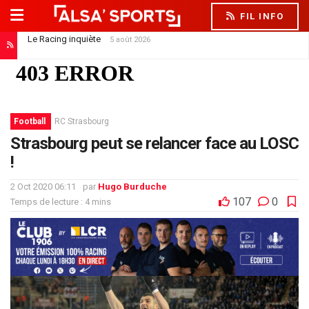
FIL INFO
Le Racing inquiète
5 août 2026
Football
RC Strasbourg
Strasbourg peut se relancer face au LOSC
!
2 Oct 2020 06:11
par
Hugo Burduche
107
0
Temps de lecture : 4 mins