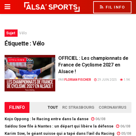
FIL INFO
Sujet
Vélo
Étiquette :
Vélo
OFFICIEL : Les championnats de
CYCLISME
France de Cyclisme 2027 en
Alsace !
PAR
FLORIAN FISCHER
29 JUIN 2025
1.9K
FIL
INFO
TOUT
RC STRASBOURG
CORONAVIRUS
Kojo Oppong : le Racing entre dans la danse
06/08
Saïdou Sow file à Nantes : un départ qui libère la défense
06/08
Karim Sow, le géant suisse qui a tapé dans l’œil du Racing
05/08