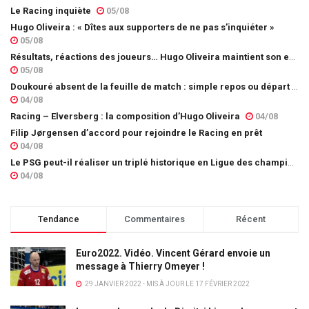
Le Racing inquiète
05/08
Hugo Oliveira : « Dîtes aux supporters de ne pas s’inquiéter »
05/08
Résultats, réactions des joueurs… Hugo Oliveira maintient son exigence
05/08
Doukouré absent de la feuille de match : simple repos ou départ imminent ?
04/08
Racing – Elversberg : la composition d’Hugo Oliveira
04/08
Filip Jørgensen d’accord pour rejoindre le Racing en prêt
04/08
Le PSG peut-il réaliser un triplé historique en Ligue des champions ?
04/08
Tendance
Commentaires
Récent
Euro2022. Vidéo. Vincent Gérard envoie un
message à Thierry Omeyer !
29 JANVIER 2022 - MIS À JOUR LE 17 FÉVRIER 2022