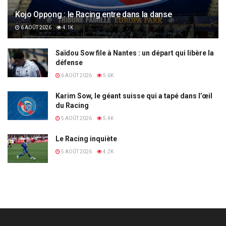
Kojo Oppong : le Racing entre dans la danse
6 AOÛT 2026
4.1K
Saïdou Sow file à Nantes : un départ qui libère la
défense
6 AOÛT 2026
5.6K
Karim Sow, le géant suisse qui a tapé dans l’œil
du Racing
5 AOÛT 2026
5.4K
Le Racing inquiète
5 AOÛT 2026
4.2K