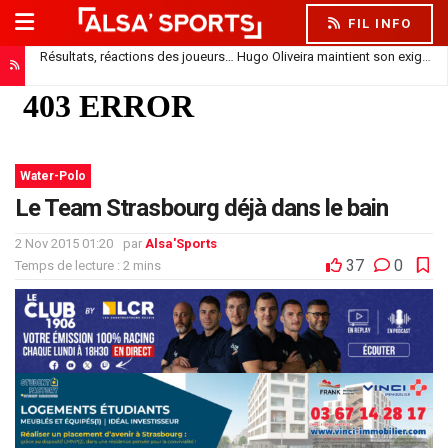
FIL INFO
Résultats, réactions des joueurs… Hugo Oliveira maintient son exigence
Doukouré absent de la feuille de match : simple repos ou départ imminent ?
Water-Polo
Le Team Strasbourg déjà dans le bain
2 Nov 2015 01:20
par
Alsa'Sports
37
0
Temps de lecture : 2 mins