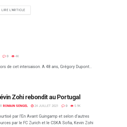
DETAILS
LIRE L'ARTICLE
0
4K
ors de cet intersaison. A 48 ans, Grégory Dupont...
évin Zohi rebondit au Portugal
AR
ROMAIN SENGEL
24 JUILLET 2021
0
5.9K
urtisé par l'En Avant Guingamp et selon d'autres
urces par le FC Zurich et le CSKA Sofia, Kevin Zohi