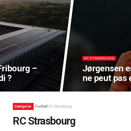
RC STRASBOURG
ribourg –
Jørgensen es
i ?
ne peut pas 
Catégorie
Football
RC Strasbourg
RC Strasbourg