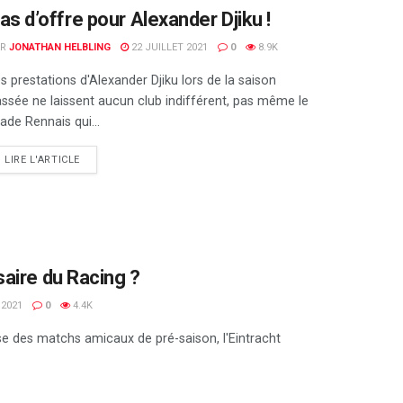
as d’offre pour Alexander Djiku !
AR
JONATHAN HELBLING
22 JUILLET 2021
0
8.9K
s prestations d'Alexander Djiku lors de la saison
ssée ne laissent aucun club indifférent, pas même le
ade Rennais qui...
DETAILS
LIRE L'ARTICLE
rsaire du Racing ?
 2021
0
4.4K
se des matchs amicaux de pré-saison, l'Eintracht