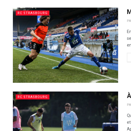
M
RC STRASBOURG
P
En
se
en
À
RC STRASBOURG
P
Qu
e
Ap