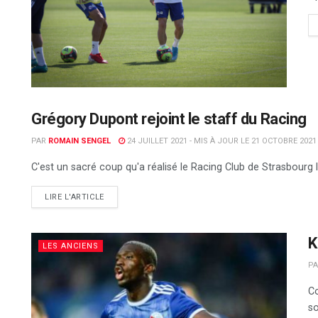
Grégory Dupont rejoint le staff du Racing
RC STRASBOURG
PAR
ROMAIN SENGEL
24 JUILLET 2021 - MIS À JOUR LE 21 OCTOBRE 2021
C'est un sacré coup qu'a réalisé le Racing Club de Strasbourg l
DETAILS
LIRE L'ARTICLE
K
LES ANCIENS
P
Co
so