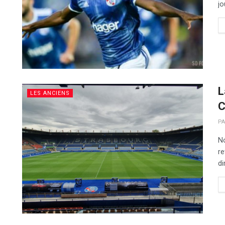
jo
L
LES ANCIENS
C
P
No
re
di