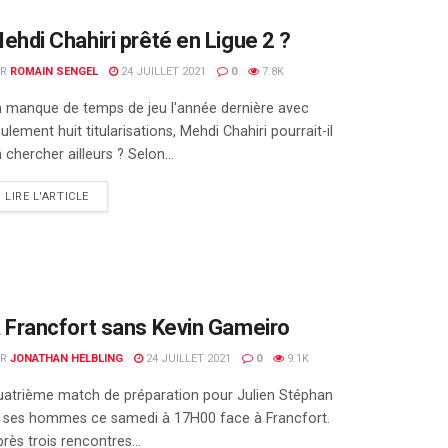
ehdi Chahiri prêté en Ligue 2 ?
AR
ROMAIN SENGEL
24 JUILLET 2021
0
7.8K
 manque de temps de jeu l'année dernière avec
ulement huit titularisations, Mehdi Chahiri pourrait-il
 chercher ailleurs ? Selon...
DETAILS
LIRE L'ARTICLE
 Francfort sans Kevin Gameiro
AR
JONATHAN HELBLING
24 JUILLET 2021
0
9.1K
atrième match de préparation pour Julien Stéphan
t ses hommes ce samedi à 17H00 face à Francfort.
rès trois rencontres...