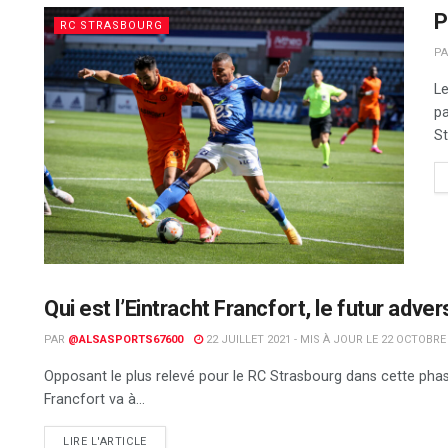
P
RC STRASBOURG
P
Le
pa
St
Qui est l’Eintracht Francfort, le futur adve
RC STRASBOURG
PAR
@ALSASPORTS67600
22 JUILLET 2021 - MIS À JOUR LE 22 OCTOBRE
Opposant le plus relevé pour le RC Strasbourg dans cette pha
Francfort va à...
DETAILS
LIRE L'ARTICLE