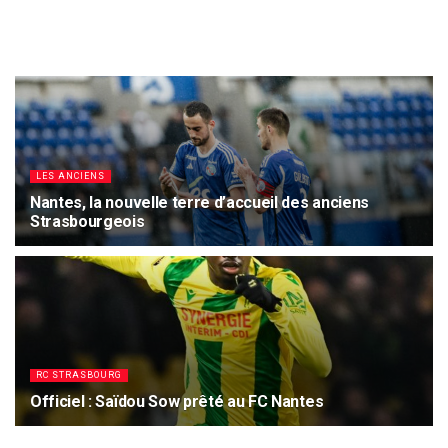
LES ANCIENS
Nantes, la nouvelle terre d’accueil des anciens
Strasbourgeois
7 AOÛT 2026
6K
RC STRASBOURG
Officiel : Saïdou Sow prêté au FC Nantes
7 AOÛT 2026
2.5K