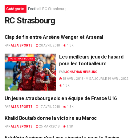
Catégorie
Football
RC Strasbourg
RC Strasbourg
Clap de fin entre Arsène Wenger et Arsenal
LES ANCIENS
PAR
ALSA'SPORTS
20 AVRIL 2018
1.3K
Les meilleurs jeux de hasard
RC STRASBOURG
pour les footballeurs
PAR
JONATHAN HELBLING
18 AVRIL 2018 - MIS À JOUR LE 19 AVRIL 2022
1.3K
Un jeune strasbourgeois en équipe de France U16
LE CENTRE
PAR
ALSA'SPORTS
17 AVRIL 2018
1.3K
Khalid Boutaïb donne la victoire au Maroc
LES ANCIENS
PAR
ALSA'SPORTS
25 MARS 2018
1.3K
Frédéric Arpinon n’est pas « inquiet » pour le Racing