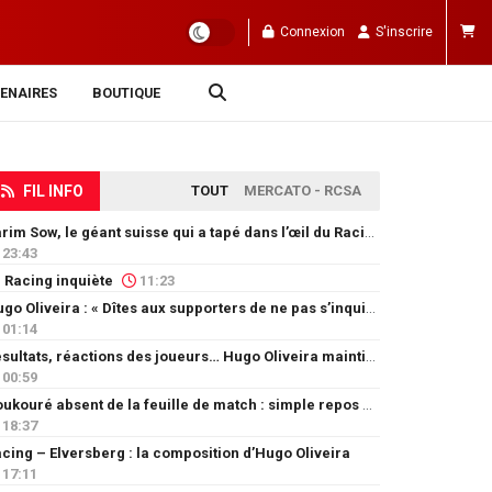
Connexion
S'inscrire
ENAIRES
BOUTIQUE
FIL INFO
TOUT
MERCATO - RCSA
Karim Sow, le géant suisse qui a tapé dans l’œil du Racing
23:43
 Racing inquiète
11:23
Hugo Oliveira : « Dîtes aux supporters de ne pas s’inquiéter »
01:14
Résultats, réactions des joueurs… Hugo Oliveira maintient son exigence
00:59
Doukouré absent de la feuille de match : simple repos ou départ imminent ?
18:37
cing – Elversberg : la composition d’Hugo Oliveira
17:11