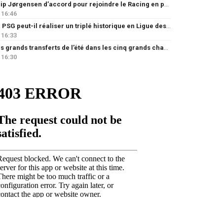
Filip Jørgensen d’accord pour rejoindre le Racing en prêt
16:46
Le PSG peut-il réaliser un triplé historique en Ligue des champions ?
16:33
Les grands transferts de l’été dans les cinq grands championnats européens : quels clubs ont le plus investi ?
16:30