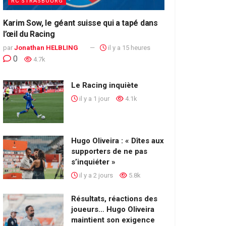
RC STRASBOURG
Karim Sow, le géant suisse qui a tapé dans
l’œil du Racing
par
Jonathan HELBLING
il y a 15 heures
0
4.7k
Le Racing inquiète
il y a 1 jour
4.1k
Hugo Oliveira : « Dîtes aux
supporters de ne pas
s’inquiéter »
il y a 2 jours
5.8k
Résultats, réactions des
joueurs… Hugo Oliveira
maintient son exigence