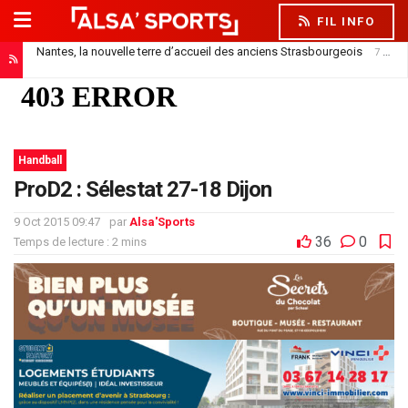
FIL INFO
Nantes, la nouvelle terre d’accueil des anciens Strasbourgeois
7 août 2026
Handball
ProD2 : Sélestat 27-18 Dijon
9 Oct 2015 09:47
par
Alsa'Sports
36
0
Temps de lecture : 2 mins