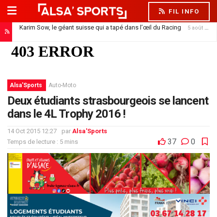
FIL INFO
Karim Sow, le géant suisse qui a tapé dans l’œil du Racing
5 août 2026
Alsa'Sports
Auto-Moto
Deux étudiants strasbourgeois se lancent
dans le 4L Trophy 2016 !
14 Oct 2015 12:27
par
Alsa'Sports
37
0
Temps de lecture : 5 mins