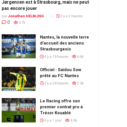
Jørgensen est à Strasbourg, mais ne peut
pas encore jouer
par
Jonathan HELBLING
il y a 2 heures
0
4.7k
Nantes, la nouvelle terre
d’accueil des anciens
Strasbourgeois
il y a 19 heures
6.6k
Officiel : Saïdou Sow
prêté au FC Nantes
il y a 24 heures
2.5k
Le Racing offre son
premier contrat pro à
Trésor Kouablé
il y a 1 jour
4.3k