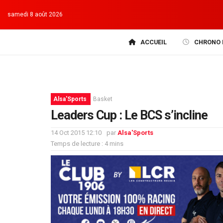
samedi 8 août 2026
ACCUEIL
CHRONO 
Alsa'Sports
Basket
Leaders Cup : Le BCS s’incline
14 Oct 2015 12:10
par
Alsa'Sports
Temps de lecture : 4 mins