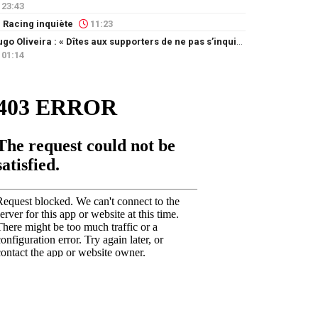
23:43
 Racing inquiète
11:23
Hugo Oliveira : « Dîtes aux supporters de ne pas s’inquiéter »
01:14