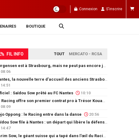
Connexion
S'inscrire
ENAIRES
BOUTIQUE
FIL INFO
TOUT
MERCATO - RCSA
Jørgensen est à Strasbourg, mais ne peut pas encore jouer
08:06
Nantes, la nouvelle terre d’accueil des anciens Strasbourgeois
14:51
ficiel : Saïdou Sow prêté au FC Nantes
10:10
Le Racing offre son premier contrat pro à Trésor Kouablé
08:09
jo Oppong : le Racing entre dans la danse
20:56
Saïdou Sow file à Nantes : un départ qui libère la défense
14:47
Karim Sow, le géant suisse qui a tapé dans l’œil du Racing