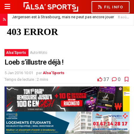
FIL INFO
Jørgensen est à Strasbourg, mais ne peut pas encore jouer
8 août 2026
Alsa'Sports
Auto-Moto
Loeb s’illustre déjà !
5 Jan 2016 10:01
par
Alsa'Sports
37
0
Temps de lecture : 2 mins