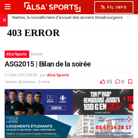
FIL INFO
Nantes, la nouvelle terre d’accueil des anciens Strasbourgeois
7 août 2026
Alsa'Sports
Basket
ASG2015 | Bilan de la soirée
31 Déc 2015 09:00
par
Alsa'Sports
35
0
Temps de lecture : 2 mins