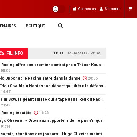
Connexion
S'inscrire
ENAIRES
BOUTIQUE
FIL INFO
TOUT
MERCATO - RCSA
Le Racing offre son premier contrat pro à Trésor Kouablé
08:09
jo Oppong : le Racing entre dans la danse
20:56
Saïdou Sow file à Nantes : un départ qui libère la défense
14:47
Karim Sow, le géant suisse qui a tapé dans l’œil du Racing
23:43
 Racing inquiète
11:23
Hugo Oliveira : « Dîtes aux supporters de ne pas s’inquiéter »
01:14
Résultats, réactions des joueurs… Hugo Oliveira maintient son exigence