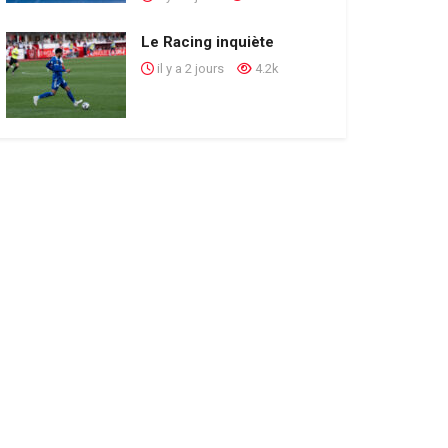
Le Racing inquiète
il y a 2 jours
4.2k