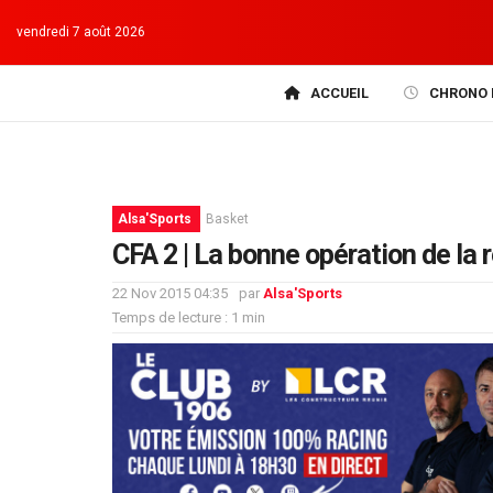
vendredi 7 août 2026
ACCUEIL
CHRONO 
Alsa'Sports
Basket
CFA 2 | La bonne opération de la 
22 Nov 2015 04:35
par
Alsa'Sports
Temps de lecture : 1 min