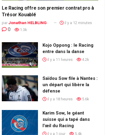
Le Racing offre son premier contrat pro à
Trésor Kouablé
par
Jonathan HELBLING
il y a 12 minutes
0
1.3k
Kojo Oppong : le Racing
entre dans la danse
il y a 11 heures
4.2k
Saïdou Sow file à Nantes :
un départ qui libère la
défense
il y a 18 heures
5.6k
Karim Sow, le géant
suisse qui a tapé dans
l’œil du Racing
il y a 1 jour
5.4k