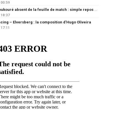
00:59
Doukouré absent de la feuille de match : simple repos ou départ imminent ?
18:37
cing – Elversberg : la composition d’Hugo Oliveira
17:11