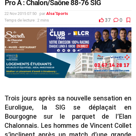
Pro A : Chalon/Saône 88-76 SIG
22 Nov 2015 07:50
par
Alsa'Sports
37
0
Temps de lecture : 2 mins
Trois jours après sa nouvelle sensation en
Euroligue, la SIG se déplaçait en
Bourgogne sur le parquet de l’Elan
Chalonnais. Les hommes de Vincent Collet
s’inclinent après un match d’une grande