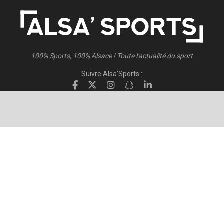
100% Sports, 100% Alsace ! Toute l'actualité du sport
Suivre Alsa'Sports :
Suivre Direct Racing :
© 2026
Alsa'Sports
- Tous droits réservés
Création :
FISCHER.Alsace
Publicité – Espace Partenaires
Politique de confidentialité
Conditions générales d’utilisation