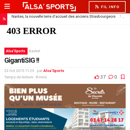
FIL INFO
Nantes, la nouvelle terre d’accueil des anciens Strasbourgeois
7 août 2026
Alsa'Sports
Basket
GigantiSIG !!
23 Oct 2015 11:25
par
Alsa'Sports
37
0
Temps de lecture : 8 mins