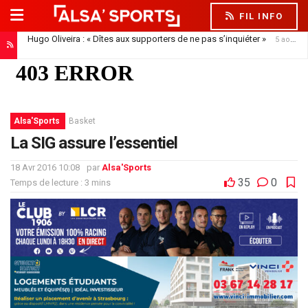
FIL INFO
Hugo Oliveira : « Dîtes aux supporters de ne pas s’inquiéter »
5 août 2026
Alsa'Sports
Basket
La SIG assure l’essentiel
18 Avr 2016 10:08
par
Alsa'Sports
35
0
Temps de lecture : 3 mins