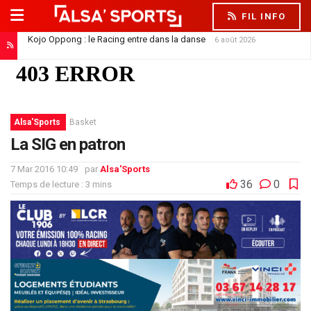
FIL INFO
Kojo Oppong : le Racing entre dans la danse
6 août 2026
Alsa'Sports
Basket
La SIG en patron
7 Mar 2016 10:49
par
Alsa'Sports
36
0
Temps de lecture : 3 mins