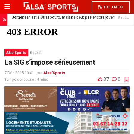
FIL INFO
Jørgensen est à Strasbourg, mais ne peut pas encore jouer
8 août 2026
Alsa'Sports
Basket
La SIG s’impose sérieusement
7 Déc 2015 10:41
par
Alsa'Sports
37
0
Temps de lecture : 4 mins