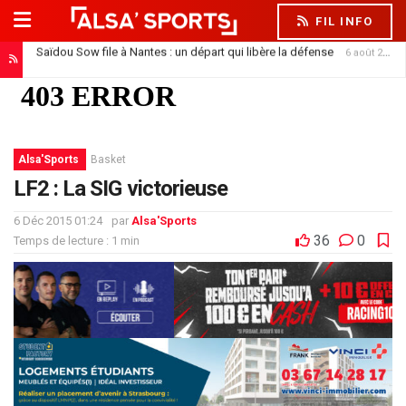
FIL INFO
Saïdou Sow file à Nantes : un départ qui libère la défense
6 août 2026
Alsa'Sports
Basket
LF2 : La SIG victorieuse
6 Déc 2015 01:24
par
Alsa'Sports
36
0
Temps de lecture : 1 min