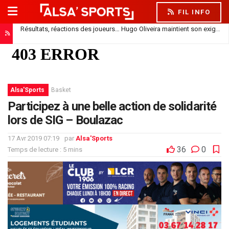
FIL INFO
Résultats, réactions des joueurs… Hugo Oliveira maintient son exigence
Alsa'Sports
Basket
Participez à une belle action de solidarité
lors de SIG – Boulazac
17 Avr 2019 07:19
par
Alsa'Sports
36
0
Temps de lecture : 5 mins