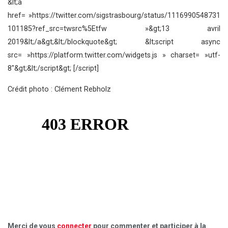
&lt;a
href= »https://twitter.com/sigstrasbourg/status/1116990548731
101185?ref_src=twsrc%5Etfw »&gt;13 avril
2019&lt;/a&gt;&lt;/blockquote&gt; &lt;script async
src= »https://platform.twitter.com/widgets.js » charset= »utf-
8″&gt;&lt;/script&gt; [/script]
Crédit photo : Clément Rebholz
Merci de vous
connecter
pour commenter et participer à la