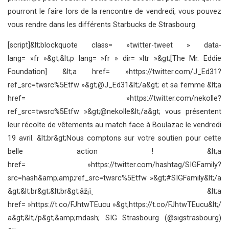
pourront le faire lors de la rencontre de vendredi, vous pouvez
vous rendre dans les différents Starbucks de Strasbourg.
[script]&lt;blockquote class= »twitter-tweet » data-
lang= »fr »&gt;&lt;p lang= »fr » dir= »ltr »&gt;[The Mr. Eddie
Foundation] &lt;a href= »https://twitter.com/J_Ed31?
ref_src=twsrc%5Etfw »&gt;@J_Ed31&lt;/a&gt; et sa femme &lt;a
href= »https://twitter.com/nekolle?
ref_src=twsrc%5Etfw »&gt;@nekolle&lt;/a&gt; vous présentent
leur récolte de vêtements au match face à Boulazac le vendredi
19 avril. &lt;br&gt;Nous comptons sur votre soutien pour cette
belle action ! &lt;a
href= »https://twitter.com/hashtag/SIGFamily?
src=hash&amp;amp;ref_src=twsrc%5Etfw »&gt;#SIGFamily&lt;/a
&gt;&lt;br&gt;&lt;br&gt;âž¡ï¸ &lt;a
href= »https://t.co/FJhtwTEucu »&gt;https://t.co/FJhtwTEucu&lt;/
a&gt;&lt;/p&gt;&amp;mdash; SIG Strasbourg (@sigstrasbourg)