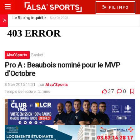
FIL INFO
Le Racing inquiète
5 août 2026
Alsa'Sports
Basket
Pro A : Beaubois nominé pour le MVP
d’Octobre
3 Nov 2015 11:51
par
Alsa'Sports
37
0
Temps de lecture : 2 mins