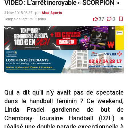
VIDÉO : L’arrêt incroyable « SCORPION »
3 Nov 2015 06:27
par
Alsa'Sports
37
0
Temps de lecture : 2 mins
Qui a dit qu’il n’y avait pas de spectacle
dans le handball féminin ? Ce weekend,
Linda Pradel gardienne de but de
Chambray Touraine Handball (D2F) a
réalisé une double parade exceptionnelle à