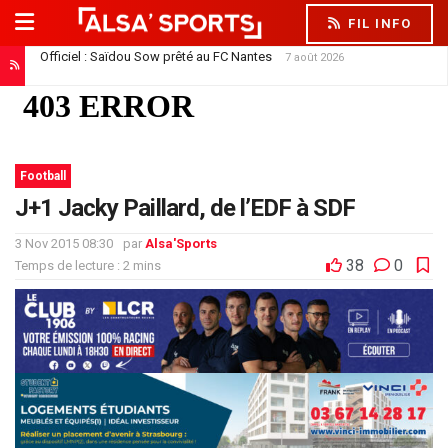
FIL INFO
Officiel : Saïdou Sow prêté au FC Nantes
7 août 2026
Football
J+1 Jacky Paillard, de l’EDF à SDF
3 Nov 2015 08:30
par
Alsa'Sports
38
0
Temps de lecture : 2 mins