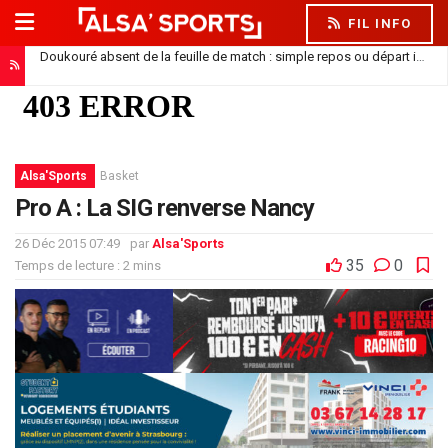
FIL INFO
Doukouré absent de la feuille de match : simple repos ou départ imminent ?
Alsa'Sports
Basket
Pro A : La SIG renverse Nancy
26 Déc 2015 07:49
par
Alsa'Sports
35
0
Temps de lecture : 2 mins