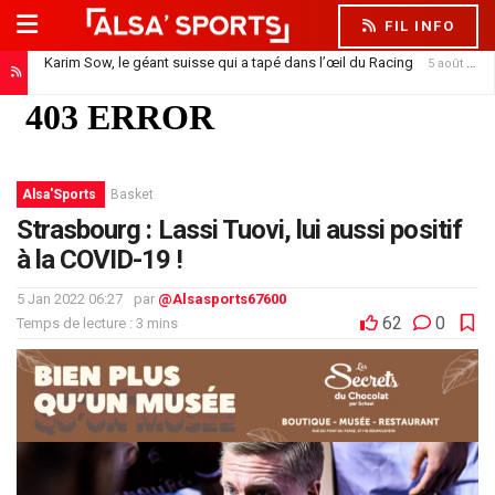
FIL INFO
Karim Sow, le géant suisse qui a tapé dans l’œil du Racing
5 août 2026
Alsa'Sports
Basket
Strasbourg : Lassi Tuovi, lui aussi positif
à la COVID-19 !
5 Jan 2022 06:27
par
@Alsasports67600
62
0
Temps de lecture : 3 mins