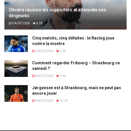
Oliveira rassure les supporters et interpelle ses
dirigeants
9 AOÛT 2026
6.7K
Cinq matchs, cinq défaites : le Racing joue
contre la montre
9 AOÛT 2026
3.6K
Comment regarder Fribourg – Strasbourg ce
samedi ?
8 AOÛT 2026
3.5K
Jørgensen est à Strasbourg, mais ne peut pas
encore jouer
8 AOÛT 2026
10.1K