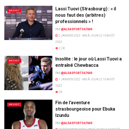
Lassi Tuovi (Strasbourg) : « il
BASKET
nous faut des (arbitres)
professionnels » !
PAR
@ALSASPORTS67600
2 JANVIER 2022 - MIS À JOUR LE 10 AOÛT
2022
2.2K
Insolite : le jour où Lassi Tuovi a
BASKET
entraîné Chewbacca
PAR
@ALSASPORTS67600
1 JANVIER 2022 - MIS À JOUR LE 10 AOÛT
2022
2K
Fin de l’aventure
BASKET
strasbourgeoise pour Ebuka
Izundu
PAR
@ALSASPORTS67600