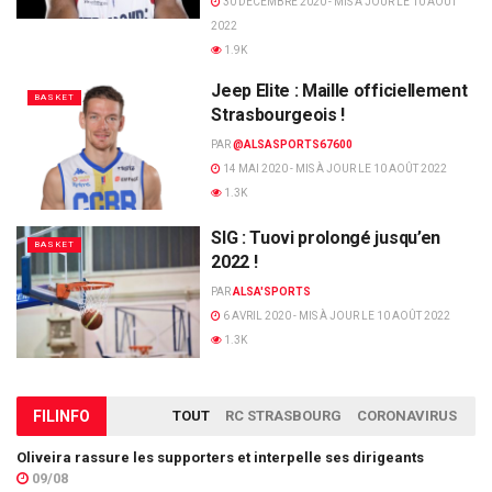
30 DÉCEMBRE 2020 - MIS À JOUR LE 10 AOÛT
2022
1.9K
Jeep Elite : Maille officiellement
BASKET
Strasbourgeois !
PAR
@ALSASPORTS67600
14 MAI 2020 - MIS À JOUR LE 10 AOÛT 2022
1.3K
SIG : Tuovi prolongé jusqu’en
BASKET
2022 !
PAR
ALSA'SPORTS
6 AVRIL 2020 - MIS À JOUR LE 10 AOÛT 2022
1.3K
FIL
INFO
TOUT
RC STRASBOURG
CORONAVIRUS
Oliveira rassure les supporters et interpelle ses dirigeants
09/08