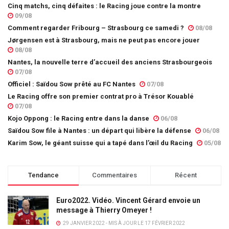
Cinq matchs, cinq défaites : le Racing joue contre la montre
09/08
Comment regarder Fribourg – Strasbourg ce samedi ?
08/08
Jørgensen est à Strasbourg, mais ne peut pas encore jouer
08/08
Nantes, la nouvelle terre d’accueil des anciens Strasbourgeois
07/08
Officiel : Saïdou Sow prêté au FC Nantes
07/08
Le Racing offre son premier contrat pro à Trésor Kouablé
07/08
Kojo Oppong : le Racing entre dans la danse
06/08
Saïdou Sow file à Nantes : un départ qui libère la défense
06/08
Karim Sow, le géant suisse qui a tapé dans l’œil du Racing
05/08
Tendance
Commentaires
Récent
Euro2022. Vidéo. Vincent Gérard envoie un
message à Thierry Omeyer !
29 JANVIER 2022 - MIS À JOUR LE 17 FÉVRIER 2022