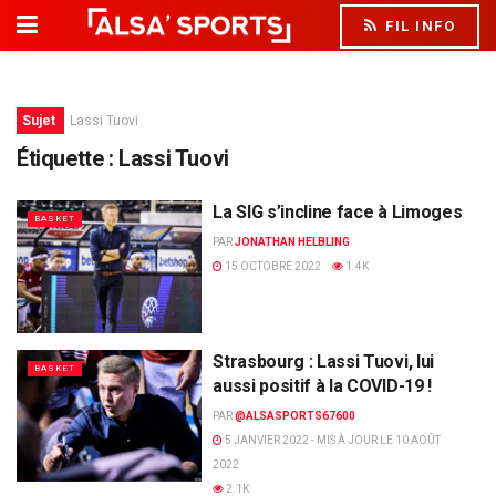
FIL INFO
Sujet
Lassi Tuovi
Étiquette :
Lassi Tuovi
La SIG s’incline face à Limoges
BASKET
PAR
JONATHAN HELBLING
15 OCTOBRE 2022
1.4K
Strasbourg : Lassi Tuovi, lui
BASKET
aussi positif à la COVID-19 !
PAR
@ALSASPORTS67600
5 JANVIER 2022 - MIS À JOUR LE 10 AOÛT
2022
2.1K