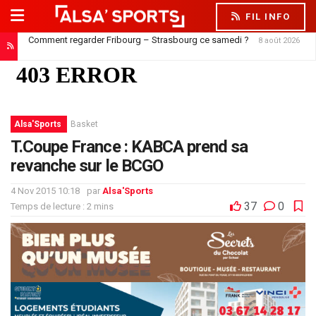
FIL INFO
Comment regarder Fribourg – Strasbourg ce samedi ?
8 août 2026
Jørgensen est à Strasbourg, mais ne peut pas encore jouer
8 août 2026
Alsa'Sports
Basket
T.Coupe France : KABCA prend sa
revanche sur le BCGO
4 Nov 2015 10:18
par
Alsa'Sports
37
0
Temps de lecture : 2 mins