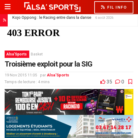
FIL INFO
Kojo Oppong : le Racing entre dans la danse
6 août 2026
Alsa'Sports
Basket
Troisième exploit pour la SIG
19 Nov 2015 11:05
par
Alsa'Sports
35
0
Temps de lecture : 4 mins