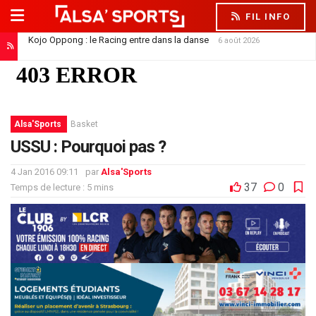
FIL INFO
Kojo Oppong : le Racing entre dans la danse
6 août 2026
Alsa'Sports
Basket
USSU : Pourquoi pas ?
4 Jan 2016 09:11
par
Alsa'Sports
37
0
Temps de lecture : 5 mins