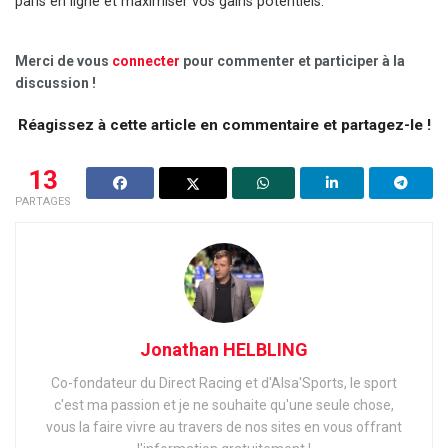
paris en ligne et maximiser vos gains potentiels.
Merci de vous
connecter
pour commenter et participer à la
discussion !
Réagissez à cette article en commentaire et partagez-le !
13
PARTAGES
Jonathan HELBLING
Co-fondateur du Direct Racing et d'Alsa'Sports, le sport
c'est ma passion et je ne souhaite qu'une seule chose,
vous la faire vivre au travers de nos sites en vous offrant