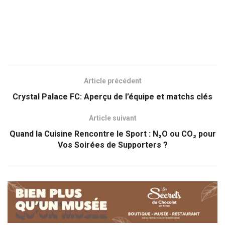
Article précédent
Crystal Palace FC: Aperçu de l’équipe et matchs clés
Article suivant
Quand la Cuisine Rencontre le Sport : N₂O ou CO₂ pour
Vos Soirées de Supporters ?