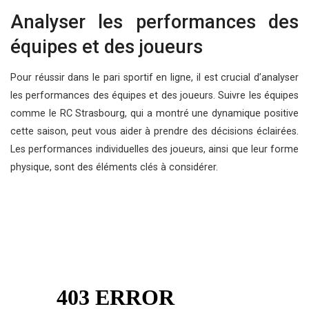
Analyser les performances des
équipes et des joueurs
Pour réussir dans le pari sportif en ligne, il est crucial d’analyser
les performances des équipes et des joueurs. Suivre les équipes
comme le RC Strasbourg, qui a montré une dynamique positive
cette saison, peut vous aider à prendre des décisions éclairées.
Les performances individuelles des joueurs, ainsi que leur forme
physique, sont des éléments clés à considérer.