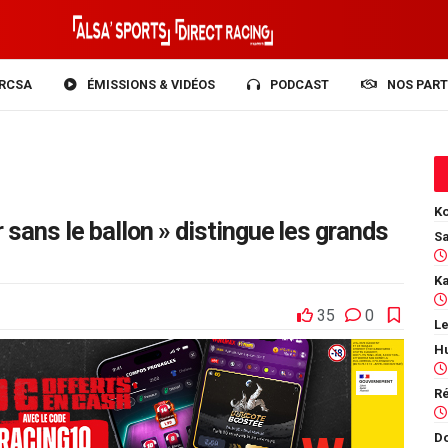
RCSA
ÉMISSIONS & VIDÉOS
PODCAST
NOS PART
Ko
r sans le ballon » distingue les grands
35
0
Le