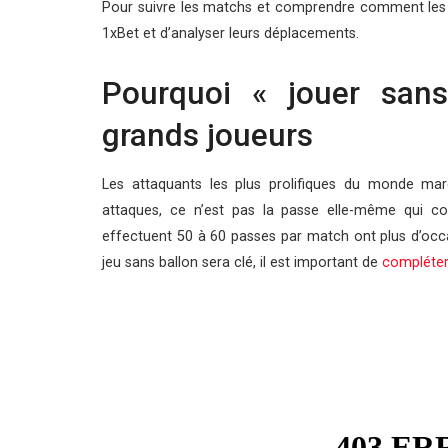
Pour suivre les matchs et comprendre comment les gra
1xBet et d’analyser leurs déplacements.
Pourquoi « jouer sans
grands joueurs
Les attaquants les plus prolifiques du monde ma
attaques, ce n’est pas la passe elle-même qui c
effectuent 50 à 60 passes par match ont plus d’occa
jeu sans ballon sera clé, il est important de
compléter