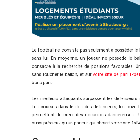
Le football ne consiste pas seulement à posséder le 
sans lui. En moyenne, un joueur ne possède le ba
consacré à la recherche de positions favorables. Un
sans toucher le ballon, et sur
votre site de pari 1xbet
bons paris.
Les meilleurs attaquants surpassent les défenseurs n
Les courses dans le dos des défenseurs, les ouvertu
permettent de créer des occasions dangereuses. Un
aussi précieux qu’un parieur qui choisit votre site 1