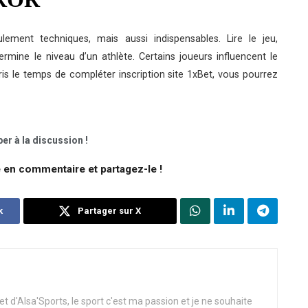
ement techniques, mais aussi indispensables. Lire le jeu,
mine le niveau d’un athlète. Certains joueurs influencent le
ris le temps de compléter inscription site 1xBet, vous pourrez
er à la discussion !
e en commentaire et partagez-le !
k
Partager sur X
t d'Alsa'Sports, le sport c'est ma passion et je ne souhaite