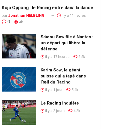
Kojo Oppong : le Racing entre dans la danse
par
Jonathan HELBLING
il y a 11 heures
0
4k
Saïdou Sow file à Nantes :
un départ qui libère la
défense
il y a 17 heures
5.5k
Karim Sow, le géant
suisse qui a tapé dans
l’œil du Racing
il y a 1 jour
5.4k
Le Racing inquiète
il y a 2 jours
4.2k