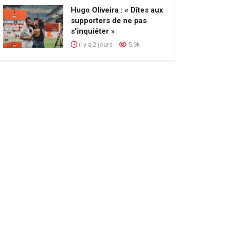
Hugo Oliveira : « Dîtes aux
supporters de ne pas
s’inquiéter »
il y a 2 jours
5.9k