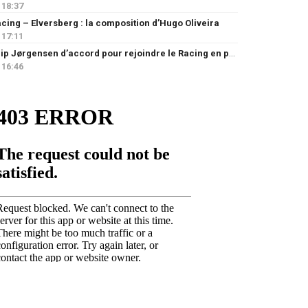
18:37
cing – Elversberg : la composition d’Hugo Oliveira
17:11
Filip Jørgensen d’accord pour rejoindre le Racing en prêt
16:46