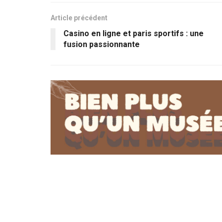
Article précédent
Casino en ligne et paris sportifs : une
fusion passionnante