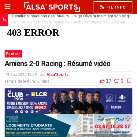
FIL INFO
Résultats, réactions des joueurs… Hugo Oliveira maintient son exigence
Doukouré absent de la feuille de match : simple repos ou départ imminent ?
Football
Amiens 2-0 Racing : Résumé vidéo
19 Déc 2015 12:29
par
Alsa'Sports
37
0
Temps de lecture : 2 mins