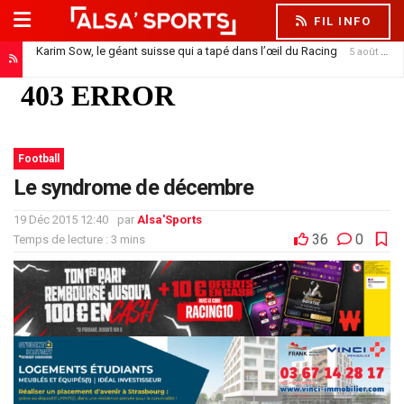
FIL INFO
Karim Sow, le géant suisse qui a tapé dans l’œil du Racing
5 août 2026
Football
Le syndrome de décembre
19 Déc 2015 12:40
par
Alsa'Sports
36
0
Temps de lecture : 3 mins