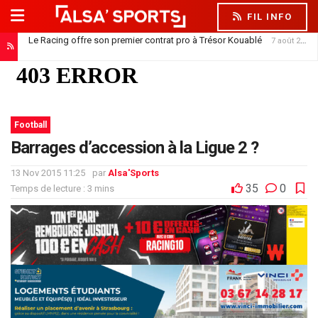
FIL INFO
Le Racing offre son premier contrat pro à Trésor Kouablé
7 août 2026
Football
Barrages d’accession à la Ligue 2 ?
13 Nov 2015 11:25
par
Alsa'Sports
35
0
Temps de lecture : 3 mins