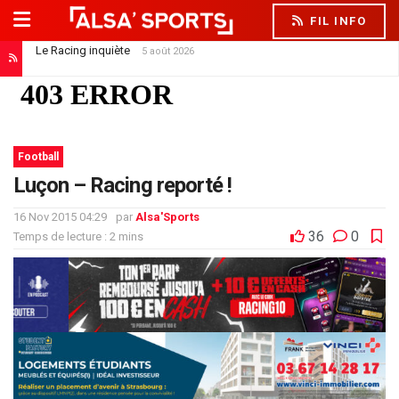
FIL INFO
Le Racing inquiète
5 août 2026
Football
Luçon – Racing reporté !
16 Nov 2015 04:29
par
Alsa'Sports
36
0
Temps de lecture : 2 mins