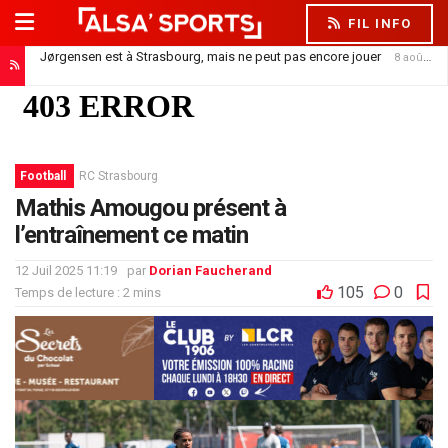
FIL INFO
Jørgensen est à Strasbourg, mais ne peut pas encore jouer
8 août 2026
Football
RC Strasbourg
Mathis Amougou présent à
l’entraînement ce matin
12 Juil 2025 11:19
par
Dorian Faucherand
105
0
Temps de lecture : 2 mins