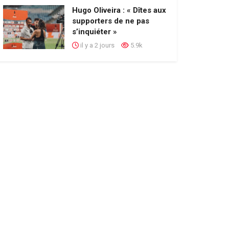
Hugo Oliveira : « Dîtes aux
supporters de ne pas
s’inquiéter »
il y a 2 jours
5.9k