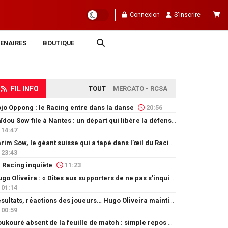
Connexion
S'inscrire
ENAIRES
BOUTIQUE
FIL INFO
TOUT
MERCATO - RCSA
jo Oppong : le Racing entre dans la danse
20:56
Saïdou Sow file à Nantes : un départ qui libère la défense
14:47
Karim Sow, le géant suisse qui a tapé dans l’œil du Racing
23:43
 Racing inquiète
11:23
Hugo Oliveira : « Dîtes aux supporters de ne pas s’inquiéter »
01:14
Résultats, réactions des joueurs… Hugo Oliveira maintient son exigence
00:59
Doukouré absent de la feuille de match : simple repos ou départ imminent ?