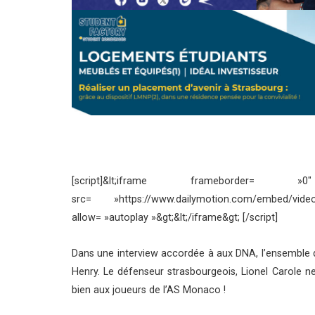
[script]&lt;iframe framebord
src= »https://www.dailymotion.com/embed/v
allow= »autoplay »&gt;&lt;/iframe&gt; [/script]
Dans une interview accordée à aux DNA, l’ensemble d
Henry. Le défenseur strasbourgeois, Lionel Carole ne
bien aux joueurs de l’AS Monaco !