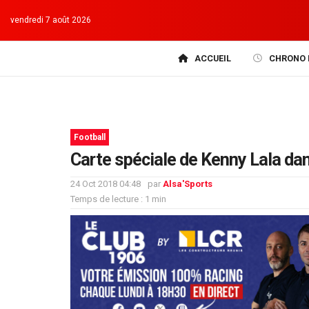
vendredi 7 août 2026
ACCUEIL
CHRONO 
Football
Carte spéciale de Kenny Lala dan
24 Oct 2018 04:48
par
Alsa'Sports
Temps de lecture : 1 min