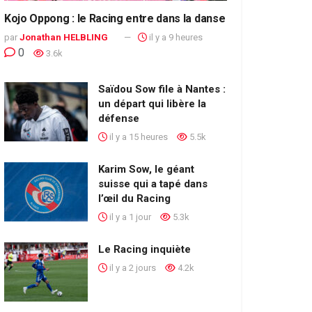
Kojo Oppong : le Racing entre dans la danse
par
Jonathan HELBLING
il y a 9 heures
0
3.6k
Saïdou Sow file à Nantes :
un départ qui libère la
défense
il y a 15 heures
5.5k
Karim Sow, le géant
suisse qui a tapé dans
l’œil du Racing
il y a 1 jour
5.3k
Le Racing inquiète
il y a 2 jours
4.2k