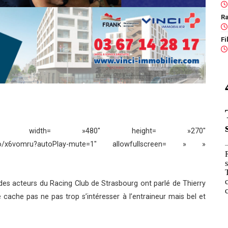
Ra
er= »0″ width= »480″ height= »270″
ideo/x6vomru?autoPlay-mute=1″ allowfullscreen= » »
es acteurs du Racing Club de Strasbourg ont parlé de Thierry
 cache pas ne pas trop s’intéresser à l’entraineur mais bel et