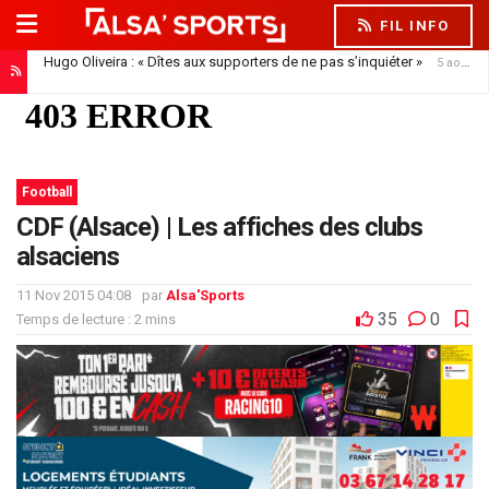
FIL INFO
Hugo Oliveira : « Dîtes aux supporters de ne pas s’inquiéter »
5 août 2026
Football
CDF (Alsace) | Les affiches des clubs
alsaciens
11 Nov 2015 04:08
par
Alsa'Sports
35
0
Temps de lecture : 2 mins