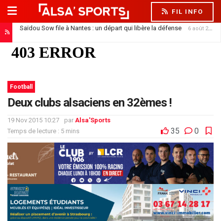
FIL INFO
Saïdou Sow file à Nantes : un départ qui libère la défense
6 août 2026
Football
Deux clubs alsaciens en 32èmes !
19 Nov 2015 10:27
par
Alsa'Sports
35
0
Temps de lecture : 5 mins